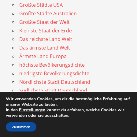
Größte Städte USA
Größte Städte Australien
Größte Staat der Welt
Kleinste Staat der Erde
Das reichste Land Welt
Das ärmste Land Welt
Ärmste Land Europa
höchste Bevölkerungsdichte
niedrigste Bevölkerungsdichte
Nördlichste Stadt Deutschland
Südlichste Stadt Deutschland
Westlichste Stadt Deutschland
Wir verwenden Cookies, um dir die bestmögliche Erfahrung auf
unserer Website zu bieten.
Östlichste Stadt Deutschland
In den
Einstellungen
kannst du erfahren, welche Cookies wir
verwenden oder sie ausschalten.
Nördlichste Stadt Europas
Südlichste Stadt Europas
Zustimmen
Nördlichste Stadt Welt