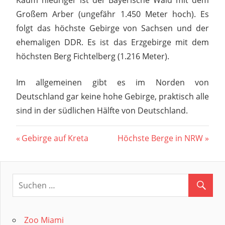
Kaum niedriger ist der Bayerische Wald mit dem
Großem Arber (ungefähr 1.450 Meter hoch). Es
folgt das höchste Gebirge von Sachsen und der
ehemaligen DDR. Es ist das Erzgebirge mit dem
höchsten Berg Fichtelberg (1.216 Meter).
Im allgemeinen gibt es im Norden von
Deutschland gar keine hohe Gebirge, praktisch alle
sind in der südlichen Hälfte von Deutschland.
Beitragsnavigation
Vorheriger
Nächster
Gebirge auf Kreta
Höchste Berge in NRW
Beitrag:
Beitrag:
Zoo Miami