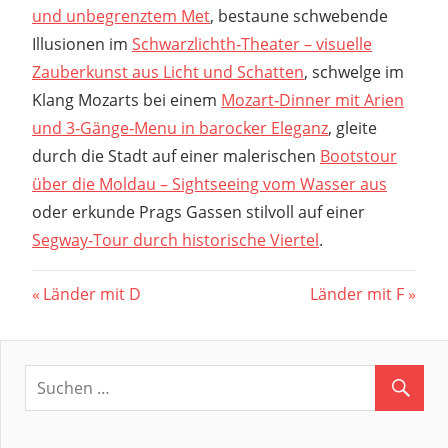
und unbegrenztem Met
, bestaune schwebende
Illusionen im
Schwarzlichth‑Theater – visuelle
Zauberkunst aus Licht und Schatten
, schwelge im
Klang Mozarts bei einem
Mozart‑Dinner mit Arien
und 3‑Gänge‑Menu in barocker Eleganz
, gleite
durch die Stadt auf einer malerischen
Bootstour
über die Moldau – Sightseeing vom Wasser aus
oder erkunde Prags Gassen stilvoll auf einer
Segway‑Tour durch historische Viertel
.
Beitragsnavigation
Vorheriger
Nächster
Länder mit D
Länder mit F
Beitrag:
Beitrag: