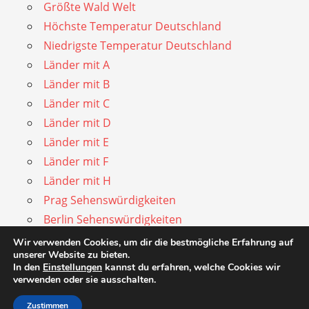
Größte Wald Welt
Höchste Temperatur Deutschland
Niedrigste Temperatur Deutschland
Länder mit A
Länder mit B
Länder mit C
Länder mit D
Länder mit E
Länder mit F
Länder mit H
Prag Sehenswürdigkeiten
Berlin Sehenswürdigkeiten
Impressum
Wir verwenden Cookies, um dir die bestmögliche Erfahrung auf
unserer Website zu bieten.
Datenschutz
In den
Einstellungen
kannst du erfahren, welche Cookies wir
verwenden oder sie ausschalten.
Zustimmen
WordPress Theme: Admiral by ThemeZee.