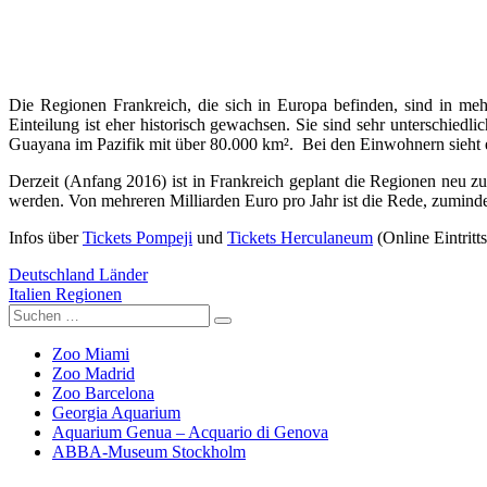
Die Regionen Frankreich, die sich in Europa befinden, sind in meh
Einteilung ist eher historisch gewachsen. Sie sind sehr unterschied
Guayana im Pazifik mit über 80.000 km². Bei den Einwohnern sieht e
Derzeit (Anfang 2016) ist in Frankreich geplant die Regionen neu zu
werden. Von mehreren Milliarden Euro pro Jahr ist die Rede, zumindes
Infos über
Tickets Pompeji
und
Tickets Herculaneum
(Online Eintritt
Beitragsnavigation
Vorheriger
Deutschland Länder
Beitrag:
Nächster
Italien Regionen
Beitrag:
Suchen
Suchen
nach:
Zoo Miami
Zoo Madrid
Zoo Barcelona
Georgia Aquarium
Aquarium Genua – Acquario di Genova
ABBA-Museum Stockholm