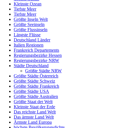
Kleinste Ozean
Tiefste Meer
Tiefste Meer
Größte Inseln Welt
Größte Seeinseln
Größte Flussinseln
Längste Flüsse
Deutschland Länder
Italien Regionen
Frankreich Departements
Regierungsbezirke Hessen
Regierungsbezirke NRW
Städte Deutschland
Größte Städte NRW
Größte Städte Österreich
Größte Städte Schweiz
Größte Städte Frankreich
Größte Städte USA
Größte Städte Australien
Größte Staat der Welt
Kleinste Staat der Erde
Das reichste Land Welt
Das ärmste Land Welt
Ärmste Land Europa
höchste Bevölkerungsdichte