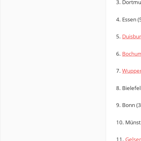
3. Dortmu
4. Essen 
5.
Duisbu
6.
Bochu
7.
Wupper
8. Bielefe
9. Bonn (
10. Münst
11.
Gelse