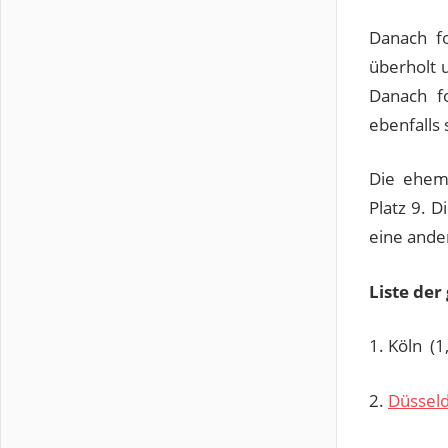
Danach f
überholt 
Danach fo
ebenfalls
Die ehema
Platz 9. 
eine ander
Liste der
1. Köln (1
2.
Düsseld