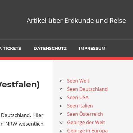
Artikel über Erdkunde und Reise
 TICKETS
DATENSCHUTZ
IMPRESSUM
Seen Welt
estfalen)
Seen Deutschland
Seen USA
Seen Italien
Seen Österreich
 Deutschland. Hier
Gebirge der Welt
 in NRW wesentlich
Gebirge in Europa