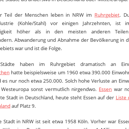
er Teil der Menschen leben in NRW im
Ruhrgebiet
. D
dustrie (Kohle/Stahl) vor einigen Jahrzehnten, ist 
osigkeit höher als in den meisten anderen Teil
ndern. Abwanderung und Abnahme der Bevölkerung in d
biets war und ist die Folge.
Städte haben im Ruhrgebiet dramatisch an Einw
chen
hatte beispielsweise um 1960 etwa 390.000 Einwohn
d es nur noch etwa 250.000. Solch hohe Verluste an Ein
n Westeuropa sonst vermutlich nirgendwo.
Essen
war no
ßte Stadt in Deutschland, heute steht Essen auf der
Liste
hland
auf Platz 9.
e Stadt in NRW ist seit etwa 1958 Köln. Vorher war Esse