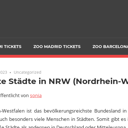
I TICKETS
ZOO MADRID TICKETS
ZOO BARCELONA
2023
Uncategorized
e Städte in NRW (Nordrhein-W
ffentlicht von
sonia
-Westfalen ist das bevölkerungsreichste Bundesland in
ch besonders viele Menschen in Städten. Somit gibt es
e Städte als anderswo in Deutschland oder Mitteleuropa.