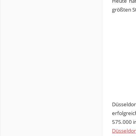
Heute hat
größten S
Düsseldor
erfolgrei
575.000 im
Düsseldor