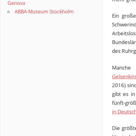
Genova
ABBA-Museum Stockholm
Ein groß
Schwerin
Arbeitsl
Bundeslä
des Ruhrge
Manche 
Gelsenkir
2016) sin
gibt es i
fünft-grö
in Deutsc
Die größt